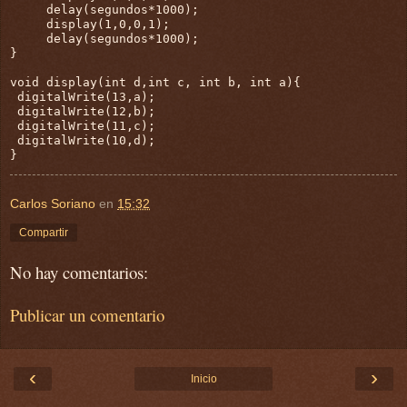
     delay(segundos*1000);

     display(1,0,0,1);

     delay(segundos*1000);

}

void display(int d,int c, int b, int a){

 digitalWrite(13,a);

 digitalWrite(12,b);

 digitalWrite(11,c);

 digitalWrite(10,d);

}
Carlos Soriano
en
15:32
Compartir
No hay comentarios:
Publicar un comentario
‹
›
Inicio