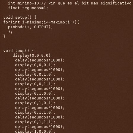
  int minimo=10;// Pin que es el bit mas significativo

  float segundos=1;

void setup() {

for(int i=minimo;i<=maximo;i++){

  pinMode(i, OUTPUT); 

  };  

}

void loop() {

    display(0,0,0,0);

     delay(segundos*1000);

     display(0,0,0,1);

     delay(segundos*1000);

     display(0,0,1,0);

     delay(segundos*1000);

     display(0,0,1,1);

     delay(segundos*1000);

     display(0,1,0,0);

     delay(segundos*1000);

     display(0,1,0,1);

     delay(segundos*1000);

     display(0,1,1,0);

     delay(segundos*1000);

     display(0,1,1,1);

     delay(segundos*1000);

     display(1,0,0,0);
