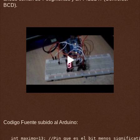
BCD).
Codigo Fuente subido al Arduino:
   int maximo=13; //Pin que es el bit menos significati