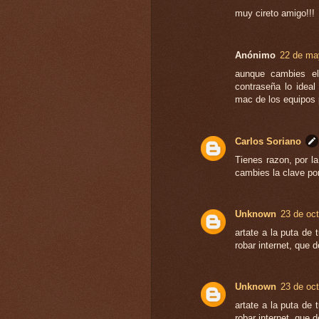
muy cireto amigo!!!
Anónimo
22 de ma
aunque cambies el
contraseña lo ideal
mac de los equipos 
Carlos Soriano
Tienes razon, por l
cambies la clave por
Unknown
23 de oct
artate a la puta de
robar internet, que d
Unknown
23 de oct
artate a la puta de
robar internet, que d