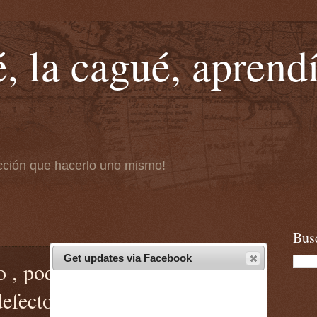
, la cagué, aprendí
cción que hacerlo uno mismo!
Bus
Get updates via Facebook
 , podrías estar regalando tu
defecto de routers BroadTech]