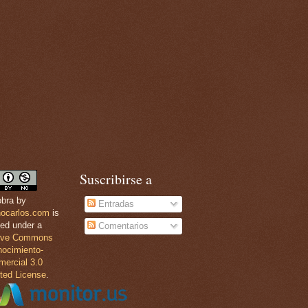
Suscribirse a
obra by
Entradas
nocarlos.com
is
sed under a
Comentarios
tive Commons
ocimiento-
ercial 3.0
ted License
.