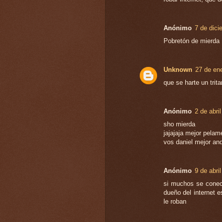
Anónimo
7 de dici
Pobretón de mierda
Unknown
27 de ene
que se harte un trit
Anónimo
2 de abri
sho mierda
jajajaja mejor pelame
vos daniel mejor an
Anónimo
9 de abri
si muchos se conect
dueño del internet 
le roban