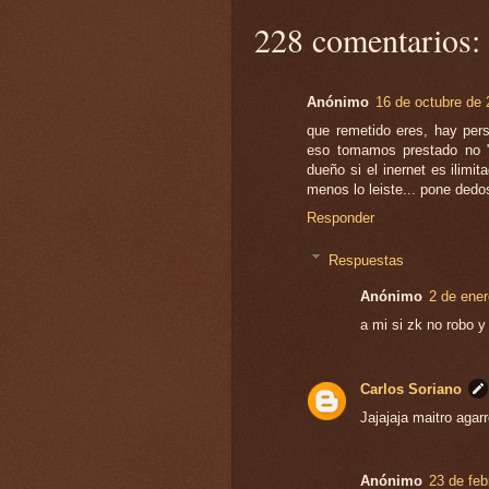
228 comentarios:
Anónimo
16 de octubre de 
que remetido eres, hay pers
eso tomamos prestado no "r
dueño si el inernet es ilimit
menos lo leiste... pone dedos
Responder
Respuestas
Anónimo
2 de ener
a mi si zk no robo 
Carlos Soriano
Jajajaja maitro agarr
Anónimo
23 de feb