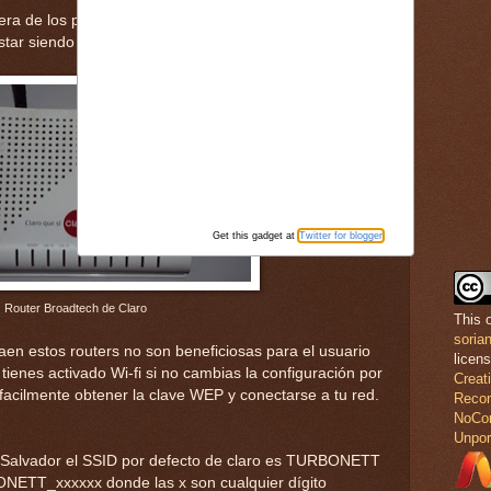
iera de los paises centro americanos y tienes un router
star siendo víctima del robo de tu ancho de banda.
Get this gadget at
Twitter for blogger
Router Broadtech de Claro
This 
soria
raen estos routers no son beneficiosas para el usuario
licen
enes activado Wi-fi si no cambias la configuración por
Crea
facilmente obtener la clave WEP y conectarse a tu red.
Recon
NoCom
Unpor
l Salvador el SSID por defecto de claro es TURBONETT
ONETT_xxxxxx donde las x son cualquier dígito